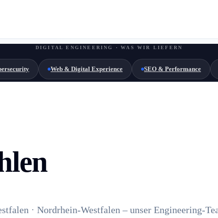
DIGITAL ENGINEERING · WAS WIR LIEFERN
ersecurity
Web & Digital Experience
SEO & Performance
hlen
stfalen · Nordrhein-Westfalen – unser Engineering-Te