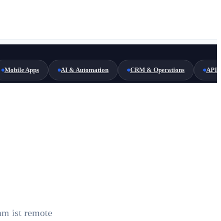
Mobile Apps
AI & Automation
CRM & Operations
API 
am ist remote