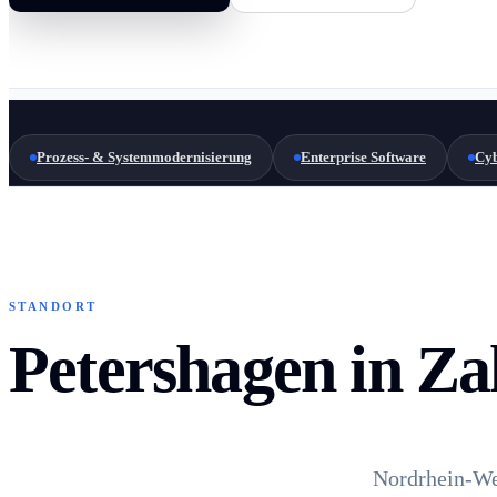
Prozess- & Systemmodernisierung
Enterprise Software
Cyb
STANDORT
Petershagen in Za
Nordrhein-We