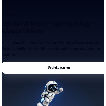
ANTRIEB 2.0
Mit uns abheben – statt im Alltag
hängen bleiben.
Ob Standort, Branche oder Leistung: Wir liefern Engineering, das
Projekte wirklich startet – klar scoped, sauber umgesetzt, bereit zu
skalieren.
Projekt starten