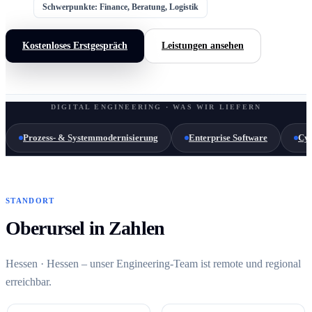
Schwerpunkte: Finance, Beratung, Logistik
Kostenloses Erstgespräch
Leistungen ansehen
DIGITAL ENGINEERING · WAS WIR LIEFERN
Prozess- & Systemmodernisierung
Enterprise Software
Cyb
STANDORT
Oberursel in Zahlen
Hessen · Hessen – unser Engineering-Team ist remote und regional
erreichbar.