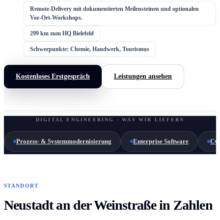
Remote-Delivery mit dokumentierten Meilensteinen und optionalen
Vor-Ort-Workshops.
299 km zum HQ Bielefeld
Schwerpunkte: Chemie, Handwerk, Tourismus
Kostenloses Erstgespräch
Leistungen ansehen
DIGITAL ENGINEERING · WAS WIR LIEFERN
Prozess- & Systemmodernisierung
Enterprise Software
Cyb
STANDORT
Neustadt an der Weinstraße in Zahlen