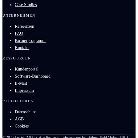
Case Studies
UNTERNEHMEN
Referenzen
FAQ
Partnerprogramm
Kontakt
RESSOURCEN
Kundenportal
Software-Dashboard
E-Mail
Impressum
RECHTLICHES
Datenschutz
AGB
Cookies
©
2026
Antrieb 2.0 UG. Alle Rechte vorbehalten.
Geschäftsführer: Bold Molor · HRB