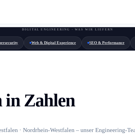
DIGITAL ENGINEERING · WAS WIR LIEFERN
ersecurity
Web & Digital Experience
SEO & Performance
 in Zahlen
stfalen · Nordrhein-Westfalen – unser Engineering-Te