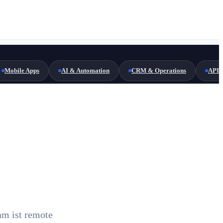
Mobile Apps
AI & Automation
CRM & Operations
API 
am ist remote