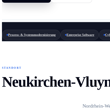
Prozess- & Systemmodernisierung
Enterprise Software
Cyb
STANDORT
Neukirchen-Vluyn
Nordrhein-We