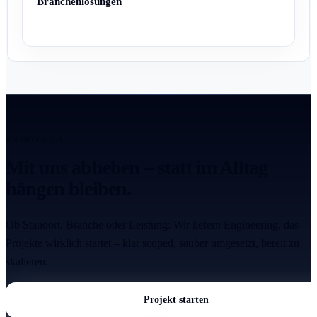
Branchenlösungen
ANTRIEB 2.0
Mit uns abheben – statt im Alltag
hängen bleiben.
Ob Standort, Branche oder Leistung: Wir liefern Engineering, das
Projekte wirklich startet – klar scoped, sauber umgesetzt, bereit zu
skalieren.
Projekt starten