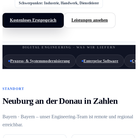
Schwerpunkte: Industrie, Handwerk, Dienstleister
Kostenloses Erstgespräch
Leistungen ansehen
DIGITAL ENGINEERING · WAS WIR LIEFERN
Prozess- & Systemmodernisierung
Enterprise Software
Cyb
STANDORT
Neuburg an der Donau in Zahlen
Bayern · Bayern – unser Engineering-Team ist remote und regional
erreichbar.