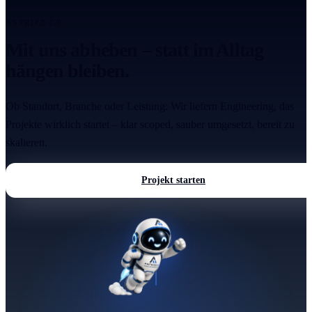
ANTRIEB 2.0
Mit uns abheben – statt im Alltag
hängen bleiben.
Ob Standort, Branche oder Leistung: Wir liefern Engineering, das
Projekte wirklich startet – klar scoped, sauber umgesetzt, bereit zu
skalieren.
Projekt starten