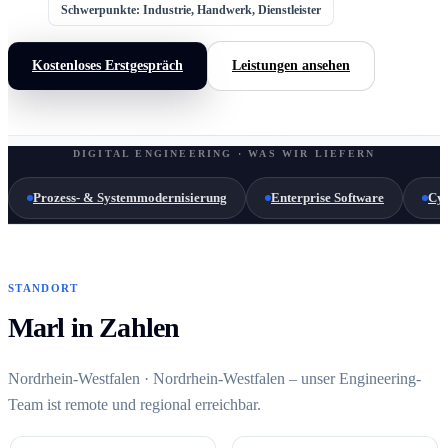
Schwerpunkte: Industrie, Handwerk, Dienstleister
Kostenloses Erstgespräch
Leistungen ansehen
DIGITAL ENGINEERING · WAS WIR LIEFERN
Prozess- & Systemmodernisierung
Enterprise Software
Cyb
STANDORT
Marl in Zahlen
Nordrhein-Westfalen · Nordrhein-Westfalen – unser Engineering-
Team ist remote und regional erreichbar.