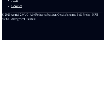
AGB
Cookies
©
2026
Antrieb 2.0 UG. Alle Rechte vorbehalten.
Geschäftsführer: Bold Molor · HRB
45885 · Amtsgericht Bielefeld