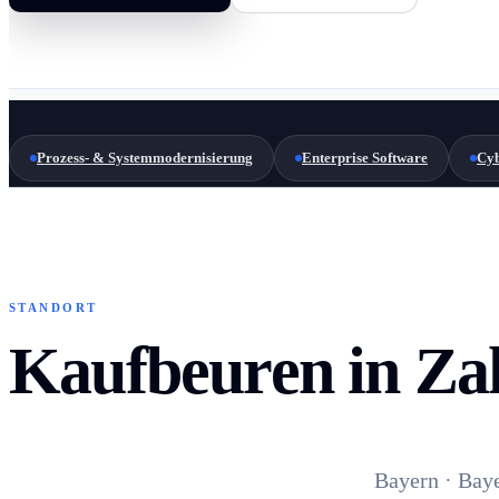
Prozess- & Systemmodernisierung
Enterprise Software
Cyb
STANDORT
Kaufbeuren in Za
Bayern · Baye