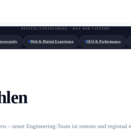
DIGITAL ENGINEERING · WAS WIR LIEFERN
ersecurity
Web & Digital Experience
SEO & Performance
hlen
rn – unser Engineering-Team ist remote und regional e