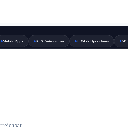
Mobile Apps
AI & Automation
CRM & Operations
API 
rreichbar.