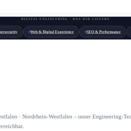
DIGITAL ENGINEERING · WAS WIR LIEFERN
ersecurity
Web & Digital Experience
SEO & Performance
stfalen · Nordrhein-Westfalen – unser Engineering-Te
erreichbar.