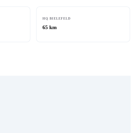
HQ BIELEFELD
65
km