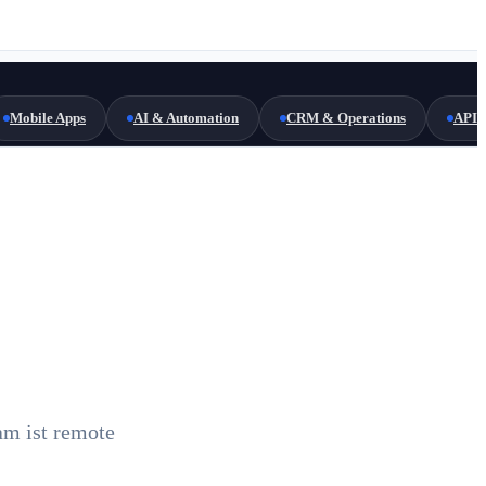
Mobile Apps
AI & Automation
CRM & Operations
API 
am ist remote