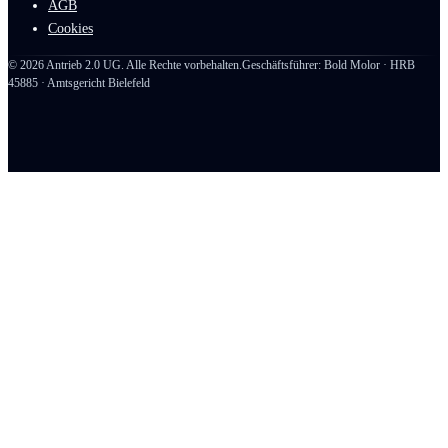
AGB
Cookies
©
2026
Antrieb 2.0 UG. Alle Rechte vorbehalten.
Geschäftsführer: Bold Molor · HRB
45885 · Amtsgericht Bielefeld