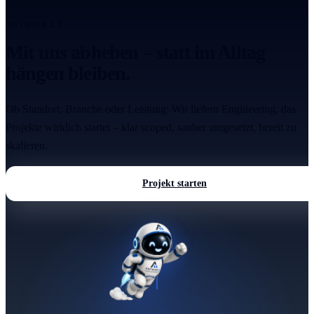
ANTRIEB 2.0
Mit uns abheben – statt im Alltag
hängen bleiben.
Ob Standort, Branche oder Leistung: Wir liefern Engineering, das
Projekte wirklich startet – klar scoped, sauber umgesetzt, bereit zu
skalieren.
Projekt starten