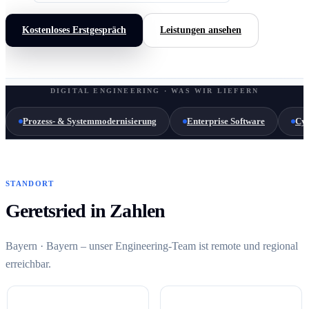
Kostenloses Erstgespräch
Leistungen ansehen
DIGITAL ENGINEERING · WAS WIR LIEFERN
Prozess- & Systemmodernisierung
Enterprise Software
Cyb
STANDORT
Geretsried in Zahlen
Bayern · Bayern – unser Engineering-Team ist remote und regional
erreichbar.