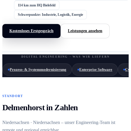
114 km zum HQ Bielefeld
Schwerpunkte: Industrie, Logistik, Energie
Kostenloses Erstgespräch
Leistungen ansehen
DIGITAL ENGINEERING · WAS WIR LIEFERN
Prozess- & Systemmodernisierung
Enterprise Software
Cyb
STANDORT
Delmenhorst in Zahlen
Niedersachsen · Niedersachsen – unser Engineering-Team ist
remote und regional erreichbar.