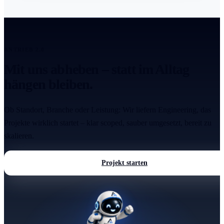
ANTRIEB 2.0
Mit uns abheben – statt im Alltag
hängen bleiben.
Ob Standort, Branche oder Leistung: Wir liefern Engineering, das
Projekte wirklich startet – klar scoped, sauber umgesetzt, bereit zu
skalieren.
Projekt starten