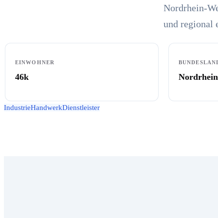
Nordrhein-We
und regional 
EINWOHNER
BUNDESLAN
46k
Nordrhein
Industrie
Handwerk
Dienstleister