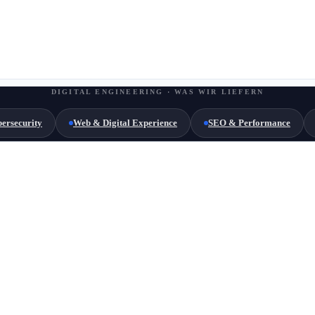
DIGITAL ENGINEERING · WAS WIR LIEFERN
ersecurity
Web & Digital Experience
SEO & Performance