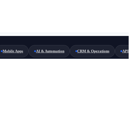
Mobile Apps
AI & Automation
CRM & Operations
API 