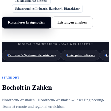
133 km zum HQ Bielefeld
Schwerpunkte: Industrie, Handwerk, Dienstleister
Kostenloses Erstgespräch
Leistungen ansehen
DIGITAL ENGINEERING · WAS WIR LIEFERN
Prozess- & Systemmodernisierung
Enterprise Software
Cyb
STANDORT
Bocholt in Zahlen
Nordrhein-Westfalen · Nordrhein-Westfalen – unser Engineering-
Team ist remote und regional erreichbar.