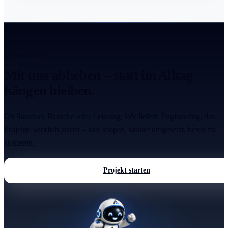
ANTRIEB 2.0
Mit uns abheben – statt im Alltag
hängen bleiben.
Ob Standort, Branche oder Leistung: Wir liefern Engineering, das
Projekte wirklich startet – klar scoped, sauber umgesetzt, bereit zu
skalieren.
Projekt starten