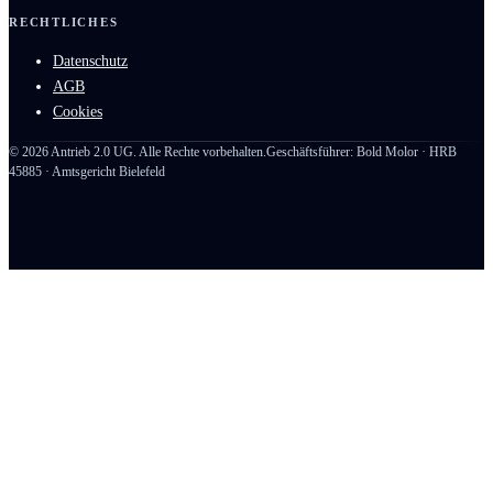
RECHTLICHES
Datenschutz
AGB
Cookies
©
2026
Antrieb 2.0 UG. Alle Rechte vorbehalten.
Geschäftsführer: Bold Molor · HRB
45885 · Amtsgericht Bielefeld