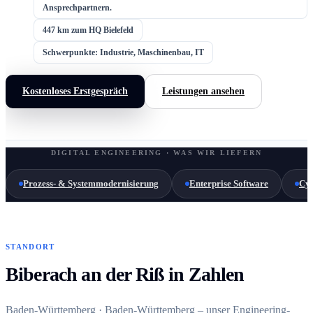
Ansprechpartnern.
447 km zum HQ Bielefeld
Schwerpunkte: Industrie, Maschinenbau, IT
Kostenloses Erstgespräch
Leistungen ansehen
DIGITAL ENGINEERING · WAS WIR LIEFERN
Prozess- & Systemmodernisierung
Enterprise Software
Cyb
STANDORT
Biberach an der Riß in Zahlen
Baden-Württemberg · Baden-Württemberg – unser Engineering-