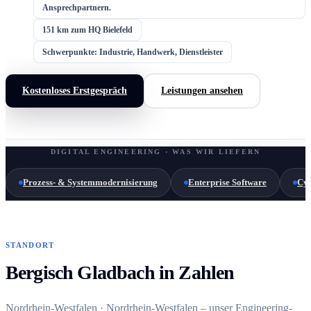
Ansprechpartnern.
151 km zum HQ Bielefeld
Schwerpunkte: Industrie, Handwerk, Dienstleister
Kostenloses Erstgespräch
Leistungen ansehen
DIGITAL ENGINEERING · WAS WIR LIEFERN
Prozess- & Systemmodernisierung
Enterprise Software
Cyb
STANDORT
Bergisch Gladbach in Zahlen
Nordrhein-Westfalen · Nordrhein-Westfalen – unser Engineering-