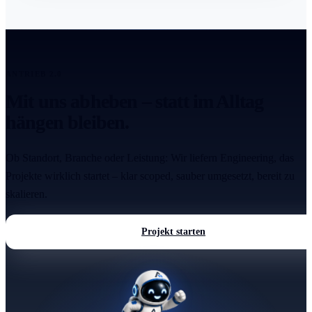
ANTRIEB 2.0
Mit uns abheben – statt im Alltag
hängen bleiben.
Ob Standort, Branche oder Leistung: Wir liefern Engineering, das
Projekte wirklich startet – klar scoped, sauber umgesetzt, bereit zu
skalieren.
Projekt starten