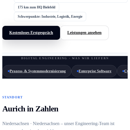
175 km zum HQ Bielefeld
Schwerpunkte: Industrie, Logistik, Energie
Kostenloses Erstgespräch
Leistungen ansehen
DIGITAL ENGINEERING · WAS WIR LIEFERN
Prozess- & Systemmodernisierung
Enterprise Software
Cyb
STANDORT
Aurich in Zahlen
Niedersachsen · Niedersachsen – unser Engineering-Team ist